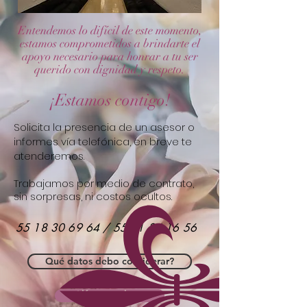
Entendemos lo difícil de este momento,
estamos comprometidos a brindarte el
apoyo necesario para honrar a tu ser
querido con dignidad y respeto.
¡Estamos contigo!
Solicita la presencia de un asesor o
informes vía telefónica, en breve te
atenderemos.
Trabajamos por medio de contrato,
sin sorpresas, ni costos ocultos.
55 18 30 69 64
/
55 41 34 16 56
Qué datos debo considerar?
Llámanos ahora