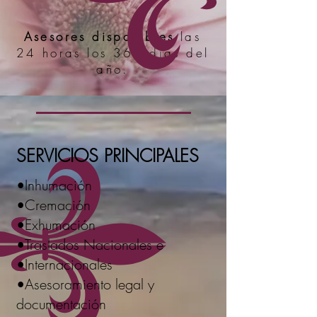
Asesores disponibles
las
24 horas los 365 días del
año.
SERVICIOS PRINCIPALES
•Inhumación
•Cremación
•Exhumación
•Traslados Nacionales e
•Internacionales
•Asesoramiento legal y
documentación