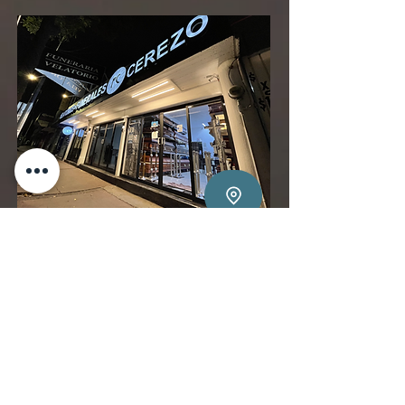
Av. Gustavo Baz 19 Naucalpan Centro,
Naucalpan, Edo. Méx.
PREGUNTAS FRECUENTES
¿QUÉ DOCUMENTOS NECESITO
PRESENTAR?
Acta de nacimiento, CURP e INE
de la persona finada, INE familiar directo.
¿
EN CUÁNTO TIEMPO PUEDEN