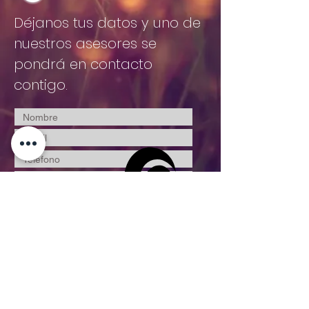
Déjanos tus datos y uno de
nuestros asesores se
pondrá en contacto
contigo.
Enviar